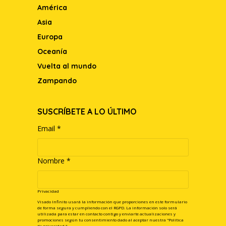
América
Asia
Europa
Oceanía
Vuelta al mundo
Zampando
SUSCRÍBETE A LO ÚLTIMO
Email
*
Nombre
*
Privacidad
Visado Infinito usará la información que proporciones en este formulario
de forma segura y cumpliendo con el RGPD. La información solo será
utilizada para estar en contacto contigo y enviarte actualizaciones y
promociones según tu consentimiento dado al aceptar nuestra
"Política
de privacidad."