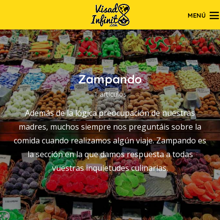
MENÚ
Zampando
1 artículos
Además de la lógica preocupación de nuestras
madres, muchos siempre nos preguntáis sobre la
comida cuando realizamos algún viaje. Zampando es
la sección en la que damos respuesta a todas
vuestras inquietudes culinarias.