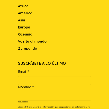
Africa
América
Asia
Europa
Oceanía
Vuelta al mundo
Zampando
SUSCRÍBETE A LO ÚLTIMO
Email
*
Nombre
*
Privacidad
Visado Infinito usará la información que proporciones en este formulario